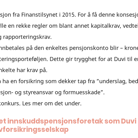
sjon fra Finanstilsynet i 2015. For å få denne konses
lle en rekke regler om blant annet kapitalkrav, vedte
 rapporteringskrav. 
nbetales på den enkeltes pensjonskonto blir – krone
teringsporteføljen. Dette gir trygghet for at Duvi til e
kelte har krav på. 
å ha en forsikring som dekker tap fra ”underslag, bed
esjon- og styreansvar og formuesskade”. 
 konkurs. Les mer om det under.
 et innskuddspensjonsforetak som Duvi e
livforsikringsselskap