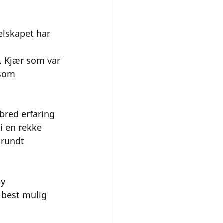
elskapet har 
 Kjær som var 
som 
bred erfaring 
i en rekke 
 rundt 
y 
 best mulig 