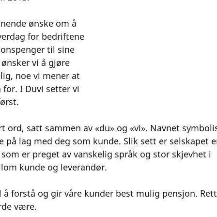
ennende ønske om å 
erdag for bedriftene 
onspenger til sine 
ønsker vi å gjøre 
lig, noe vi mener at 
or. I Duvi setter vi 
ørst. 
rt ord, satt sammen av «du» og «vi». Navnet symbolis
på lag med deg som kunde. Slik sett er selskapet en
om er preget av vanskelig språk og stor skjevhet i 
llom kunde og leverandør. 
l å forstå og gir våre kunder best mulig pensjon. Rett
rde være. 