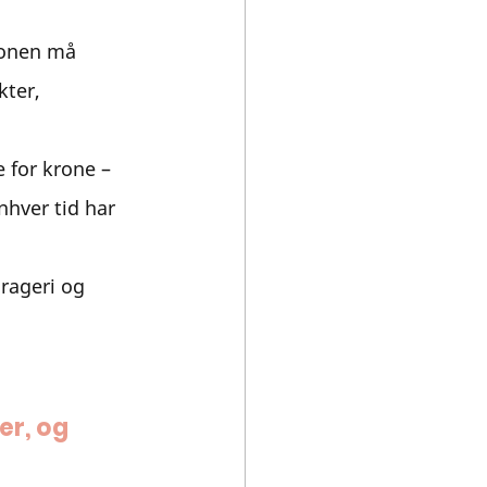
jonen må 
kter, 
 for krone – 
nhver tid har 
rageri og 
r, og 