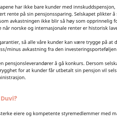
skapene har ikke bare kunder med innskuddspensjon,
t rente på sin pensjonssparing. Selskapet plikter å 
ersom avkastningen ikke blir så høy som opprinnelig fo
 når norske og internasjonale renter er historisk lave
garantier, så alle våre kunder kan være trygge på at de
uss/minus avkastning fra den investeringsporteføljen 
gen pensjonsleverandører å gå konkurs. Dersom selska
 trygghet for at kunder får utbetalt sin pensjon vil sels
inistrasjon. 
Duvi? 
t sterke eiere og kompetente styremedlemmer med m