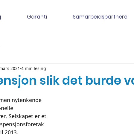
g
Garanti
Samarbeidspartnere
 mars 2021
4 min lesing
ensjon slik det burde 
, men nytenkende 
onelle 
r. Selskapet er et 
spensjonsforetak 
il 2013. 