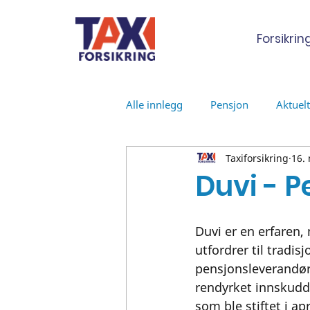
Forsikrin
Alle innlegg
Pensjon
Aktuelt
Taxiforsikring
16.
Duvi - P
Duvi er en erfaren
utfordrer til tradisj
pensjonsleverandøre
rendyrket innskudd
som ble stiftet i apr