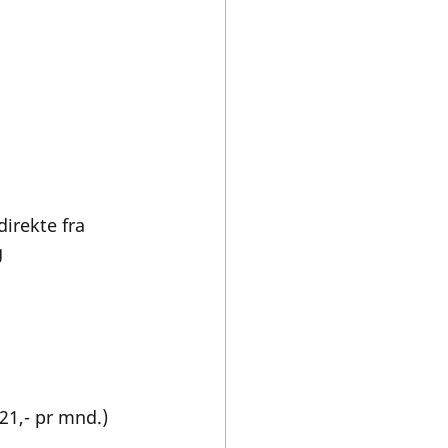
irekte fra 
g
21,- pr mnd.) 