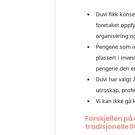
Duvi fikk konse
foretaket oppfy
organisering og
Pengene som in
plassert i inves
pengene den en
Duvi har valgt 
utroskap, prof
Vi kan ikke gå
Forskjellen på
tradisjonelle 