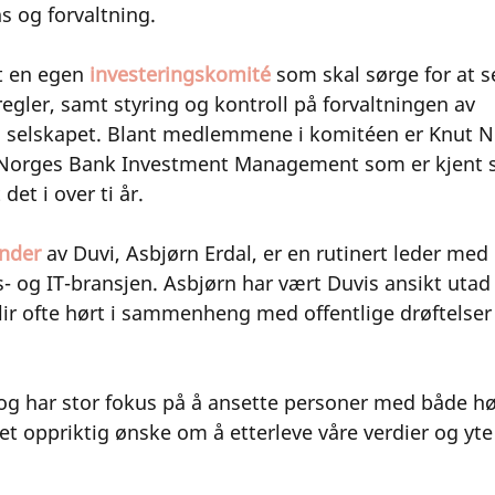
s og forvaltning. 
t en egen 
investeringskomité
 som skal sørge for at s
gler, samt styring og kontroll på forvaltningen av 
 selskapet. Blant medlemmene i komitéen er Knut N.
Norges Bank Investment Management som er kjent 
det i over ti år. 
ünder
 av Duvi, Asbjørn Erdal, er en rutinert leder med 
s- og IT-bransjen. Asbjørn har vært Duvis ansikt utad 
ir ofte hørt i sammenheng med offentlige drøftelser
 og har stor fokus på å ansette personer med både hø
 oppriktig ønske om å etterleve våre verdier og yte