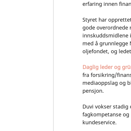
erfaring innen finan
Styret har opprette
gode overordnede re
innskuddsmidlene i
med å grunnlegge 
oljefondet, og ledet 
Daglig leder og gr
fra forsikring/finan
mediaoppslag og bl
pensjon. 
Duvi vokser stadig
fagkompetanse og et
kundeservice. 