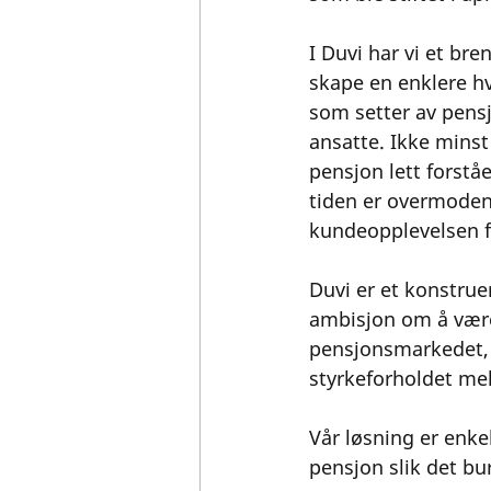
I Duvi har vi et br
skape en enklere hv
som setter av pensj
ansatte. Ikke minst 
pensjon lett forståe
tiden er overmoden f
kundeopplevelsen f
Duvi er et konstrue
ambisjon om å være 
pensjonsmarkedet, s
styrkeforholdet me
Vår løsning er enke
pensjon slik det bu